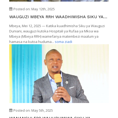
Posted on: May 12th, 2025
WAUGUZI MBEYA RRH WAADHIMISHA SIKU YA
WAUGUZI DUNIANI KWA MATEMBEZI NA
Mbeya, Mei 12, 2025 — Katika kuadhimisha Siku ya Wauguzi
MATENDO YA HURUMA
Duniani, wauguzi kutoka Hospitali ya Rufaa ya Mkoa wa
Mbeya (Mbeya RRH) wamefanya matembezi maalum ya
hamasa na kutoa huduma...
soma ziadi
Posted on: May 5th, 2025