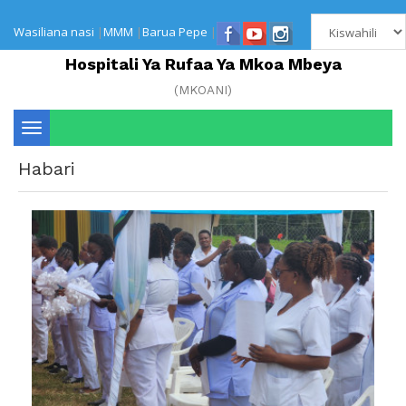
Wasiliana nasi
|
MMM
|
Barua Pepe
|
Hospitali Ya Rufaa Ya Mkoa Mbeya
(MKOANI)
Toggle
Habari
navigation