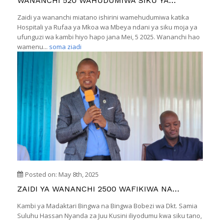
WANANCHI 520 WAHUDUMIWA SIKU YA
KWANZA NA MADAKTARI BINGWA WA DKT.
Zaidi ya wananchi miatano ishirini wamehudumiwa katika
SAMIA MKOANI MBEYA
Hospitali ya Rufaa ya Mkoa wa Mbeya ndani ya siku moja ya
ufunguzi wa kambi hiyo hapo jana Mei, 5 2025. Wananchi hao
wamenu...
soma ziadi
Posted on: May 8th, 2025
ZAIDI YA WANANCHI 2500 WAFIKIWA NA
HUDUMA ZA KIBINGWA NA BOBEZI MBEYA RRH
Kambi ya Madaktari Bingwa na Bingwa Bobezi wa Dkt. Samia
Suluhu Hassan Nyanda za Juu Kusini iliyodumu kwa siku tano,