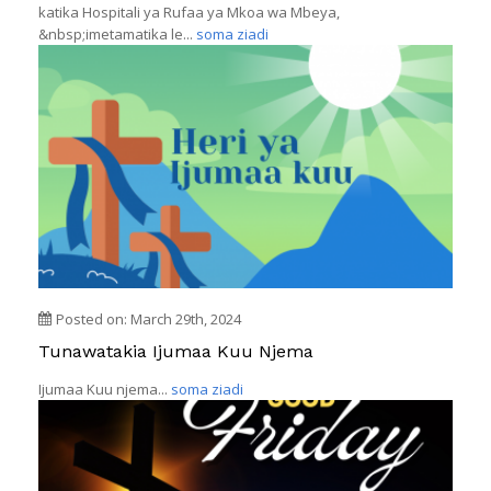
katika Hospitali ya Rufaa ya Mkoa wa Mbeya,
&nbsp;imetamatika le...
soma ziadi
Posted on: March 29th, 2024
Tunawatakia Ijumaa Kuu Njema
Ijumaa Kuu njema...
soma ziadi