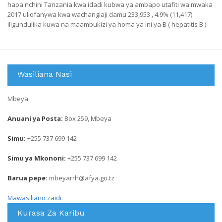
hapa nchini Tanzania kwa idadi kubwa ya ambapo utafiti wa mwaka
2017 uliofanywa kwa wachangiaji damu 233,953 , 4.9% (11,417)
iligundulika kuwa na maambukizi ya homa ya ini ya B ( hepatitis B )
Wasiliana Nasi
Mbeya
Anuani ya Posta:
Box 259, Mbeya
Simu:
+255 737 699 142
Simu ya Mkononi:
+255 737 699 142
Barua pepe:
mbeyarrh@afya.go.tz
Mawasiliano zaidi
Kurasa Za Karibu