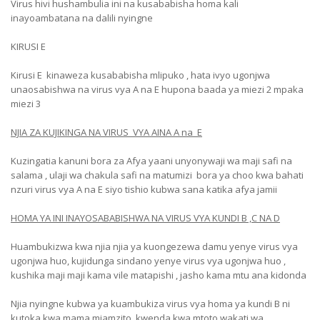
Virus hivi hushambulia ini na kusababisha homa kali
inayoambatana na dalili nyingne
KIRUSI E
Kirusi E kinaweza kusababisha mlipuko , hata ivyo ugonjwa
unaosabishwa na virus vya A na E hupona baada ya miezi 2 mpaka
miezi 3
NJIA ZA KUJIKINGA NA VIRUS VYA AINA A na E
Kuzingatia kanuni bora za Afya yaani unyonywaji wa maji safi na
salama , ulaji wa chakula safi na matumizi bora ya choo kwa bahati
nzuri virus vya A na E siyo tishio kubwa sana katika afya jamii
HOMA YA INI INAYOSABABISHWA NA VIRUS VYA KUNDI B ,C NA D
Huambukizwa kwa njia njia ya kuongezewa damu yenye virus vya
ugonjwa huo, kujidunga sindano yenye virus vya ugonjwa huo ,
kushika maji maji kama vile matapishi , jasho kama mtu ana kidonda
Njia nyingne kubwa ya kuambukiza virus vya homa ya kundi B ni
kutoka kwa mama mjamzito kwenda kwa mtoto wakati wa