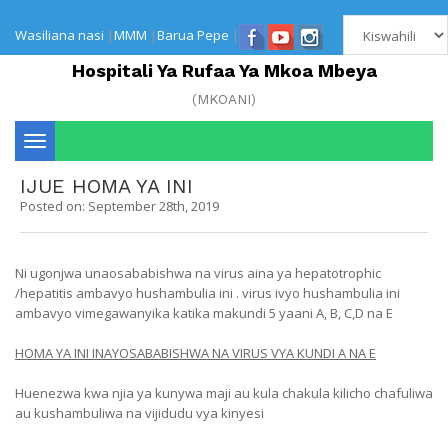
Wasiliana nasi
|
MMM
|
Barua Pepe
|
Hospitali Ya Rufaa Ya Mkoa Mbeya
(MKOANI)
Toggle
IJUE HOMA YA INI
navigation
Posted on: September 28th, 2019
Ni ugonjwa unaosababishwa na virus aina ya hepatotrophic
/hepatitis ambavyo hushambulia ini . virus ivyo hushambulia ini
ambavyo vimegawanyika katika makundi 5 yaani A, B, C,D na E
HOMA YA INI INAYOSABABISHWA NA VIRUS VYA KUNDI A NA E
Huenezwa kwa njia ya kunywa maji au kula chakula kilicho chafuliwa
au kushambuliwa na vijidudu vya kinyesi