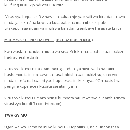
kujifungua au kipindi cha ujauzito
Virus vya hepatitis B vinaweza kukaa nje ya mwili wa binadamu kwa
muda ya siku 7 na kuweza kusababisha maambukizi pale
vitakapoingia ndani ya mwili wa binadamu ambaye hajapata kinga
MUDA WA KUONESHA DALILI ( INCUBATION PERIOD)
Kwa wastani uchukua muda wa siku 75 toka mtu apate maambukizi
hadi aoneshe dalili
Virus vya kundi B na C vinapoingia ndani ya mwili wa binadamu
hushambulia ini na kuweza kusababisha uambukizi sugu na wa
muda mrefu na baadhi yao hupelekea ini kusinyaa ( Cirrhosis ) na
pengine kupelekea kupata saratani ya ini
Virus vya kundi D mara nyingi humpata mtu mwenye alieambukizwa
virusi vya kundi B ( co –infection)
TWAKWIMU
Ugonjwa wa Homa ya ini ya kundi B ( Hepatitis B) ndio unaongoza